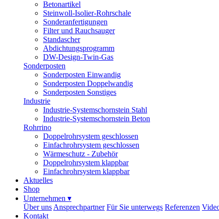
Betonartikel
Steinwoll-Isolier-Rohrschale
Sonderanfertigungen
Filter und Rauchsauger
Standascher
Abdichtungsprogramm
DW-Design-Twin-Gas
Sonderposten
Sonderposten Einwandig
Sonderposten Doppelwandig
Sonderposten Sonstiges
Industrie
Industrie-Systemschornstein Stahl
Industrie-Systemschornstein Beton
Rohrrino
Doppelrohrsystem geschlossen
Einfachrohrsystem geschlossen
Wärmeschutz - Zubehör
Doppelrohrsystem klappbar
Einfachrohrsystem klappbar
Aktuelles
Shop
Unternehmen
▾
Über uns
Ansprechpartner
Für Sie unterwegs
Referenzen
Vide
Kontakt