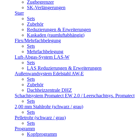
Zugbegrenzer
SK-Verlängerungen
Starr
Sets
Zubehör
Reduzierungen & Erweiterungen
Kaskaden (raumluftabhängig)
Flex/Mehrfachbelegung
Sets
Mehrfachbelegung
Luft-Abgas-System LAS-W
Sets
LAS Reduzierungen & Erweiterungen
Außenwandsystem Edelstahl AW-E
Sets
Zubehör
Dachheizzentrale DHZ
Schachtsystem Promatect EW 2.0 / Leerschachtsys. Promatect
Sets
2,00 mm Stahlrohr (schwarz / grau)
Sets
Pelletrohr (schwarz / grau)
Sets
Programm
Kopfprogramm