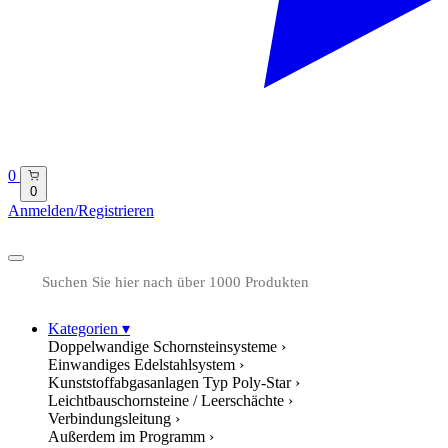
0
0
Anmelden/Registrieren
Kategorien
▾
Doppelwandige Schornsteinsysteme
›
Einwandiges Edelstahlsystem
›
Kunststoffabgasanlagen Typ Poly-Star
›
Leichtbauschornsteine / Leerschächte
›
Verbindungsleitung
›
Außerdem im Programm
›