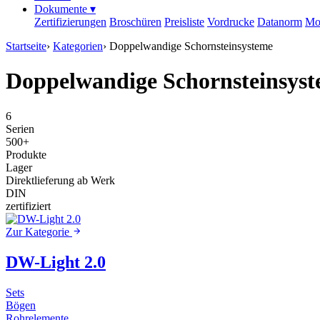
Dokumente
▾
Zertifizierungen
Broschüren
Preisliste
Vordrucke
Datanorm
Mo
Startseite
›
Kategorien
›
Doppelwandige Schornsteinsysteme
Doppelwandige Schornsteinsys
6
Serien
500+
Produkte
Lager
Direktlieferung ab Werk
DIN
zertifiziert
Zur Kategorie
DW-Light 2.0
Sets
Bögen
Rohrelemente